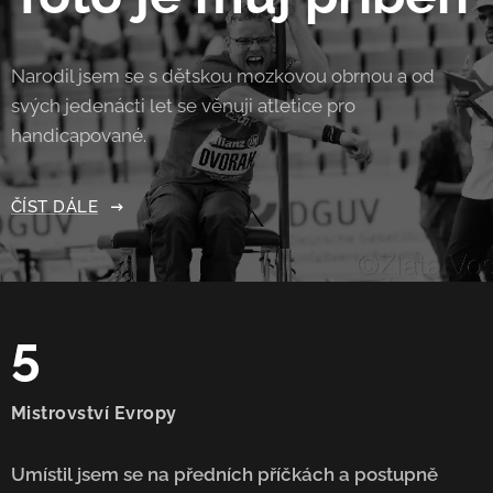
Narodil jsem se s dětskou mozkovou obrnou a od
svých jedenácti let se věnuji atletice pro
handicapované.
ČÍST DÁLE
5
Mistrovství Evropy
Umístil jsem se na předních příčkách a postupně