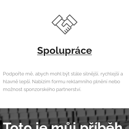
Spolupráce
Podpořte mě, abych mohl být stále silnější, rychlejší a
hlavně lepší. Nabízím formu reklamního plnění nebo
možnost sponzorského partnerství.
Toto je můj příběh