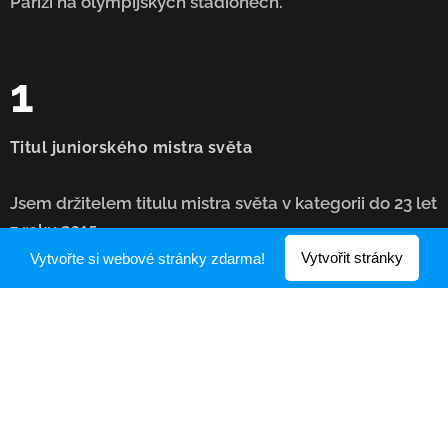
Paříži na olympijských stadionech.
1
Titul juniorského mistra světa
Jsem držitelem titulu mistra světa v kategorii do 23 let
z roku 2015.
Vytvořit stránky
Vytvořte si webové stránky zdarma!
Média